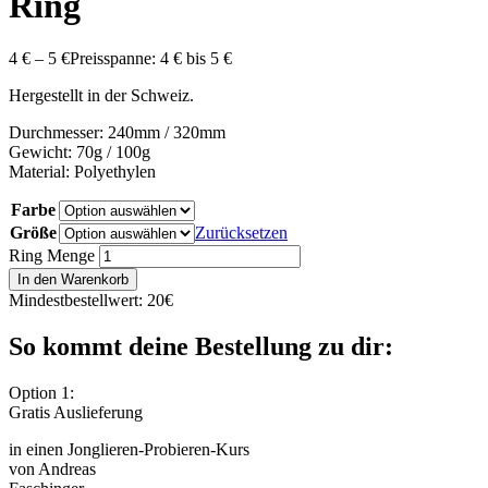
Ring
4
€
–
5
€
Preisspanne: 4 € bis 5 €
Hergestellt in der Schweiz.
Durchmesser: 240mm / 320mm
Gewicht: 70g / 100g
Material: Polyethylen
Farbe
Größe
Zurücksetzen
Ring Menge
In den Warenkorb
Mindestbestellwert: 20€
So kommt deine Bestellung zu dir:
Option 1:
Gratis Auslieferung
in einen Jonglieren-Probieren-Kurs
von Andreas